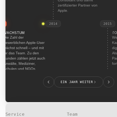
Consultant und damit
zertifizierter Partner von
Apple.
2014
2015
WACHSTUM
TOM
Die Zahl der
Weg 
gewerblichen Apple-User
Karte
wächst schnell – und mit
digit
ihr das Team. Zu den
Als o
Kunden zählen jetzt auch
Partn
Anwälte, Mediziner,
forta
Schulen und NGOs.
EIN JAHR WEITER
Service
Team