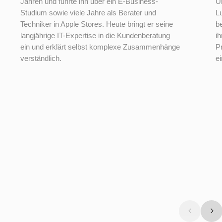
Jahren und führte ihn über ein E-Business-
U
Studium sowie viele Jahre als Berater und
L
Techniker in Apple Stores. Heute bringt er seine
b
langjährige IT-Expertise in die Kundenberatung
i
ein und erklärt selbst komplexe Zusammenhänge
P
verständlich.
e